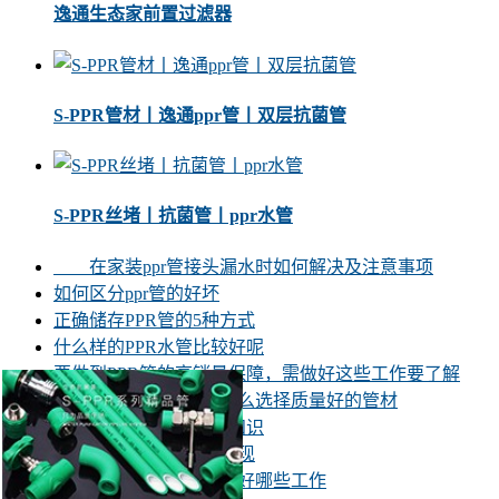
逸通生态家前置过滤器
S-PPR管材丨逸通ppr管丨双层抗菌管
S-PPR丝堵丨抗菌管丨ppr水管
在家装ppr管接头漏水时如何解决及注意事项
如何区分ppr管的好坏
正确储存PPR管的5种方式
什么样的PPR水管比较好呢
要做到PPR管的高销量保障，需做好这些工作要了解
ppr管哪个品牌好，该怎么选择质量好的管材
讲一讲PPR水管的安装知识
ppr管性能如何更好的实现
生产出优质的ppr管要做好哪些工作