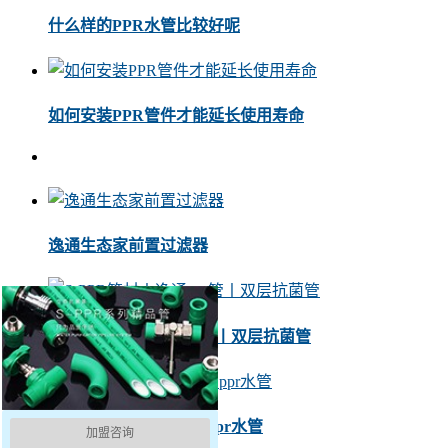
什么样的PPR水管比较好呢
如何安装PPR管件才能延长使用寿命
逸通生态家前置过滤器
S-PPR管材丨逸通ppr管丨双层抗菌管
S-PPR丝堵丨抗菌管丨ppr水管
加盟咨询